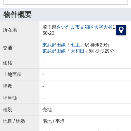
物件概要
埼玉県
さいたま市見沼区
大字大谷
1
所在地
50-22
東武野田線
「
七里
」駅 徒歩29分
交通
東武野田線
「
大和田
」駅 徒歩29分
価格
-
土地面積
-
坪数
-
坪単価
-
種別
売地
地目 / 地勢
宅地 / 平坦