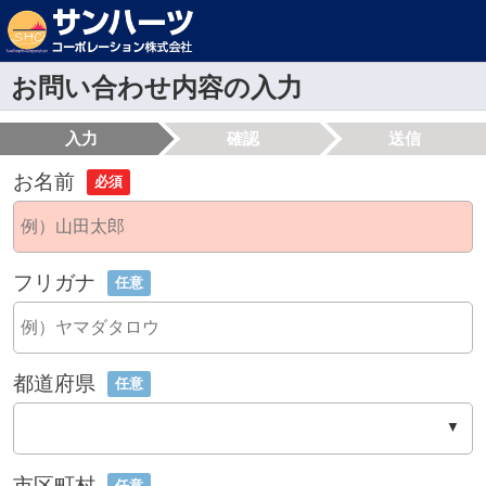
お問い合わせ内容の入力
入力
確認
送信
お名前
必須
フリガナ
任意
都道府県
任意
市区町村
任意