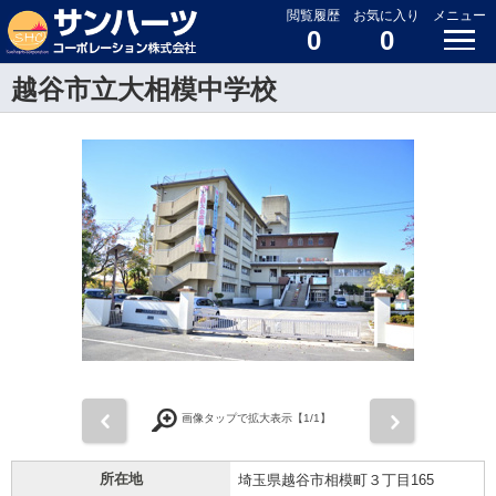
閲覧履歴
お気に入り
メニュー
0
0
越谷市立大相模中学校
前
次
画像タップで拡大表示【
1
/1】
所在地
埼玉県越谷市相模町３丁目165