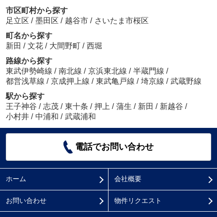
市区町村から探す
足立区
/
墨田区
/
越谷市
/
さいたま市桜区
町名から探す
新田
/
文花
/
大間野町
/
西堀
路線から探す
東武伊勢崎線
/
南北線
/
京浜東北線
/
半蔵門線
/
都営浅草線
/
京成押上線
/
東武亀戸線
/
埼京線
/
武蔵野線
駅から探す
王子神谷
/
志茂
/
東十条
/
押上
/
蒲生
/
新田
/
新越谷
/
小村井
/
中浦和
/
武蔵浦和
電話でお問い合わせ
ホーム
会社概要
お問い合わせ
物件リクエスト