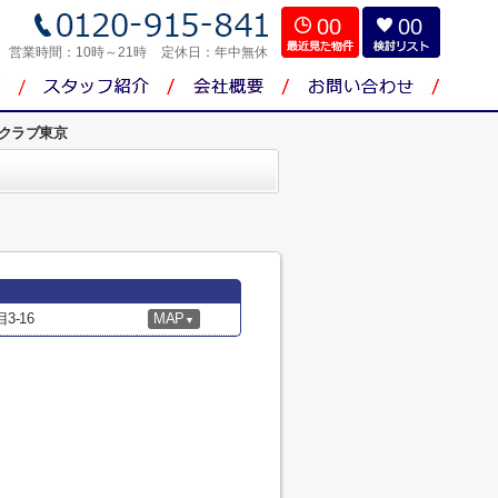
00
00
営業時間：
10時～21時
定休日：
年中無休
クラブ東京
-16
MAP
▼