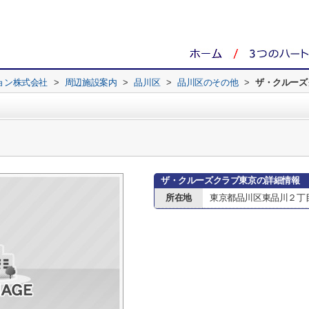
ョン株式会社
>
周辺施設案内
>
品川区
>
品川区のその他
>
ザ・クルーズ
ザ・クルーズクラブ東京の詳細情報
所在地
東京都品川区東品川２丁目3