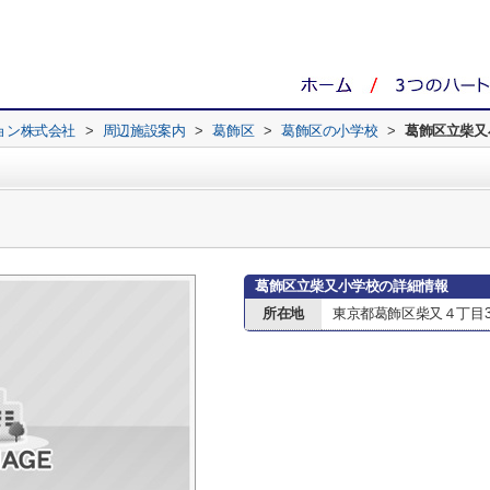
ョン株式会社
>
周辺施設案内
>
葛飾区
>
葛飾区の小学校
>
葛飾区立柴又
葛飾区立柴又小学校の詳細情報
所在地
東京都葛飾区柴又４丁目30