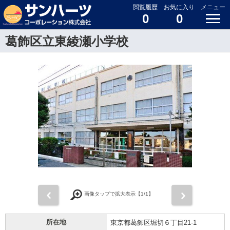
閲覧履歴
お気に入り
メニュー
0
0
葛飾区立東綾瀬小学校
前
次
画像タップで拡大表示【
1
/1】
所在地
東京都葛飾区堀切６丁目21-1