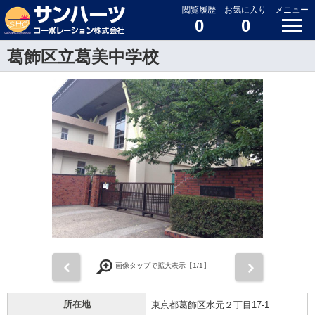
閲覧履歴
お気に入り
メニュー
0
0
葛飾区立葛美中学校
前
次
画像タップで拡大表示【
1
/1】
所在地
東京都葛飾区水元２丁目17-1