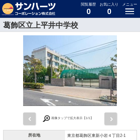
閲覧履歴
お気に入り
メニュー
0
0
葛飾区立上平井中学校
前
次
画像タップで拡大表示【
1
/1】
所在地
東京都葛飾区東新小岩４丁目2-1