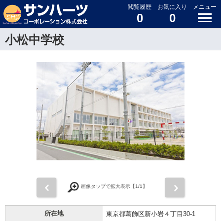
閲覧履歴
お気に入り
メニュー
0
0
小松中学校
前
次
画像タップで拡大表示【
1
/1】
所在地
東京都葛飾区新小岩４丁目30-1