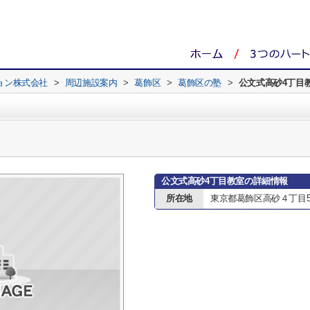
ョン株式会社
>
周辺施設案内
>
葛飾区
>
葛飾区の塾
>
公文式高砂4丁目
公文式高砂4丁目教室の詳細情報
所在地
東京都葛飾区高砂４丁目5