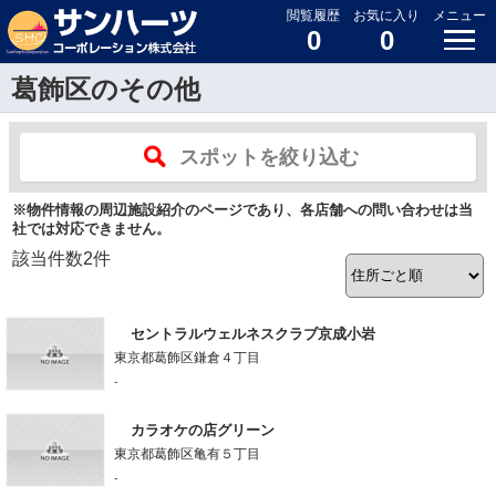
閲覧履歴
お気に入り
メニュー
0
0
葛飾区のその他
スポットを絞り込む
※物件情報の周辺施設紹介のページであり、各店舗への問い合わせは当
社では対応できません。
該当件数
2
件
セントラルウェルネスクラブ京成小岩
東京都葛飾区鎌倉４丁目
-
カラオケの店グリーン
東京都葛飾区亀有５丁目
-