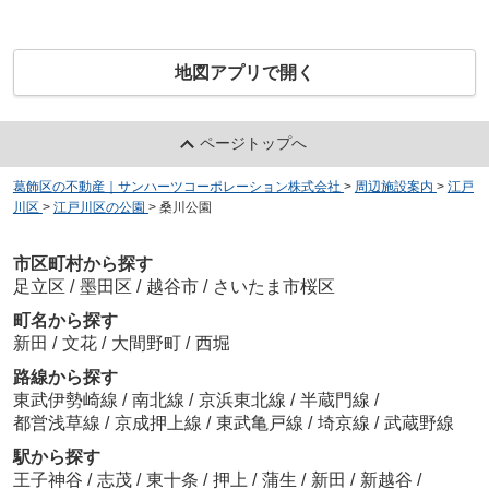
地図アプリで開く
ページトップへ
葛飾区の不動産｜サンハーツコーポレーション株式会社
>
周辺施設案内
>
江戸
川区
>
江戸川区の公園
>
桑川公園
市区町村から探す
足立区
/
墨田区
/
越谷市
/
さいたま市桜区
町名から探す
新田
/
文花
/
大間野町
/
西堀
路線から探す
東武伊勢崎線
/
南北線
/
京浜東北線
/
半蔵門線
/
都営浅草線
/
京成押上線
/
東武亀戸線
/
埼京線
/
武蔵野線
駅から探す
王子神谷
/
志茂
/
東十条
/
押上
/
蒲生
/
新田
/
新越谷
/