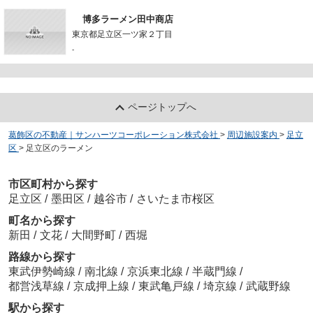
博多ラーメン田中商店
東京都足立区一ツ家２丁目
-
ページトップへ
葛飾区の不動産｜サンハーツコーポレーション株式会社
>
周辺施設案内
>
足立
区
>
足立区のラーメン
市区町村から探す
足立区
/
墨田区
/
越谷市
/
さいたま市桜区
町名から探す
新田
/
文花
/
大間野町
/
西堀
路線から探す
東武伊勢崎線
/
南北線
/
京浜東北線
/
半蔵門線
/
都営浅草線
/
京成押上線
/
東武亀戸線
/
埼京線
/
武蔵野線
駅から探す