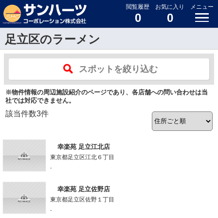
閲覧履歴
お気に入り
メニュー
0
0
足立区のラーメン
スポットを絞り込む
※物件情報の周辺施設紹介のページであり、各店舗への問い合わせは当
社では対応できません。
該当件数
3
件
幸楽苑 足立江北店
東京都足立区江北６丁目
-
幸楽苑 足立佐野店
東京都足立区佐野１丁目
-