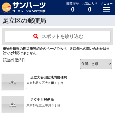
閲覧履歴
お気に入り
メニュー
0
0
足立区の郵便局
スポットを絞り込む
※物件情報の周辺施設紹介のページであり、各店舗への問い合わせは当
社では対応できません。
該当件数
3
件
足立大谷田団地内郵便局
東京都足立区大谷田１丁目
-
足立中川郵便局
東京都足立区中川３丁目
-