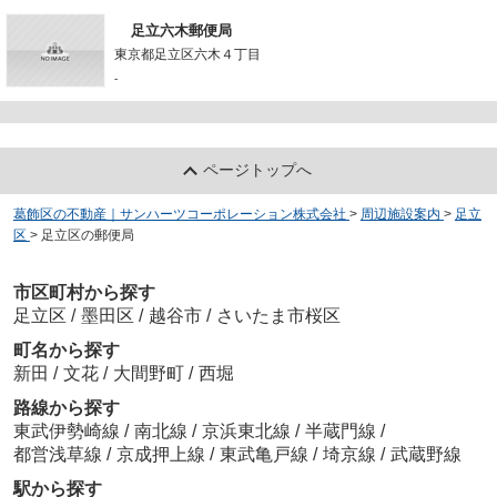
足立六木郵便局
東京都足立区六木４丁目
-
ページトップへ
葛飾区の不動産｜サンハーツコーポレーション株式会社
>
周辺施設案内
>
足立
区
>
足立区の郵便局
市区町村から探す
足立区
/
墨田区
/
越谷市
/
さいたま市桜区
町名から探す
新田
/
文花
/
大間野町
/
西堀
路線から探す
東武伊勢崎線
/
南北線
/
京浜東北線
/
半蔵門線
/
都営浅草線
/
京成押上線
/
東武亀戸線
/
埼京線
/
武蔵野線
駅から探す