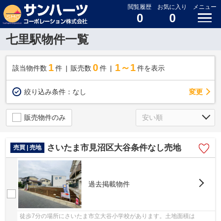
閲覧履歴
お気に入り
メニュー
0
0
七里駅物件一覧
1
0
1～1
該当物件数
件
販売数
件
件を表示
変更
絞り込み条件：
なし
販売物件のみ
さいたま市見沼区大谷条件なし売地
売買 | 売地
過去掲載物件
徒歩7分の場所にさいたま市立大谷小学校があります。土地面積は