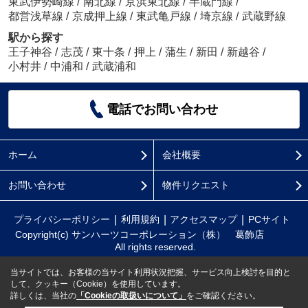
東武伊勢崎線
/
南北線
/
京浜東北線
/
半蔵門線
/
都営浅草線
/
京成押上線
/
東武亀戸線
/
埼京線
/
武蔵野線
駅から探す
王子神谷
/
志茂
/
東十条
/
押上
/
蒲生
/
新田
/
新越谷
/
小村井
/
中浦和
/
武蔵浦和
電話でお問い合わせ
ホーム
会社概要
お問い合わせ
物件リクエスト
プライバシーポリシー
利用規約
アクセスマップ
PCサイト
Copyright(c) サンハーツコーポレーション（株） 葛飾店
All rights reserved.
当サイトでは、お客様の当サイト利用状況把握、サービス向上検討を目的と
して、クッキー（Cookie）を使用しています。
詳しくは、当社の
「Cookieの取扱いについて」
をご確認ください。