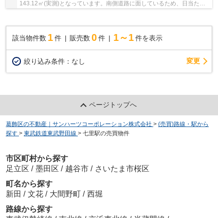
143.12㎡(実測)となっています。南側道路に面しているため、日当たり
を確保する事が出来ます。さいたま市見沼区エリアに...
1
0
1～1
該当物件数
件
販売数
件
件を表示
変更
絞り込み条件：
なし
ページトップへ
葛飾区の不動産｜サンハーツコーポレーション株式会社
>
(売買)路線・駅から
探す
>
東武鉄道東武野田線
>
七里駅の売買物件
市区町村から探す
足立区
/
墨田区
/
越谷市
/
さいたま市桜区
町名から探す
新田
/
文花
/
大間野町
/
西堀
路線から探す